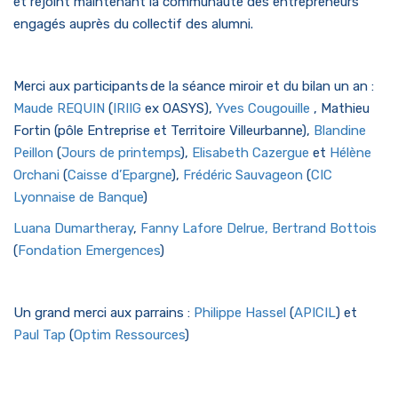
et rejoint maintenant la communauté des entrepreneurs
engagés auprès du collectif des alumni.
Merci aux participants de la séance miroir et du bilan un an :
Maude REQUIN
(
IRIIG
ex OASYS),
Yves Cougouille
, Mathieu
Fortin (pôle Entreprise et Territoire Villeurbanne),
Blandine
Peillon
(
Jours de printemps
),
Elisabeth Cazergue
et
Hélène
Orchani
(
Caisse d’Epargne
),
Frédéric Sauvageon
(
CIC
Lyonnaise de Banque
)
Luana Dumartheray
,
Fanny Lafore Delrue,
Bertrand Bottois
(
Fondation Emergences
)
Un grand merci aux parrains :
Philippe Hassel
(
APICIL
) et
Paul Tap
(
Optim Ressources
)