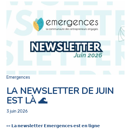
Emergences
LA NEWSLETTER DE JUIN
EST LÀ 🌊
3 juin 2026
👀 𝗟𝗮 𝗻𝗲𝘄𝘀𝗹𝗲𝘁𝘁𝗲𝗿 𝗘𝗺𝗲𝗿𝗴𝗲𝗻𝗰𝗲𝘀 𝗲𝘀𝘁 𝗲𝗻 𝗹𝗶𝗴𝗻𝗲