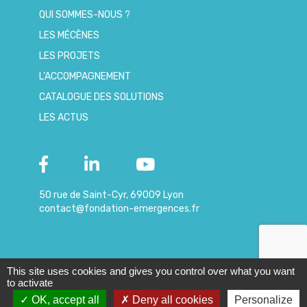
QUI SOMMES-NOUS ?
LES MÉCÈNES
LES PROJETS
L’ACCOMPAGNEMENT
CATALOGUE DES SOLUTIONS
LES ACTUS
50 rue de Saint-Cyr, 69009 Lyon
contact@fondation-emergences.fr
This site uses cookies and gives you control over what you want
© 2019 – Copyright
|
Mentions
-
Données
to activate
Emergences
légales
personnelles
OK, accept all
Deny all cookies
Personalize
Contactez-nous !