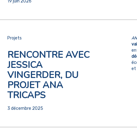
19 juin 2026
Projets
AN
va
ent
RENCONTRE AVEC
dé
JESSICA
éc
et 
VINGERDER, DU
PROJET ANA
TRICAPS
3 décembre 2025