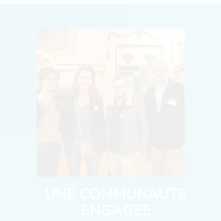
UNE COMMUNAUTE
ENGAGEE
50 entreprises, plus de 300 personnes, de nombreux
partenaires
Richesse du réseau et diversité des profils