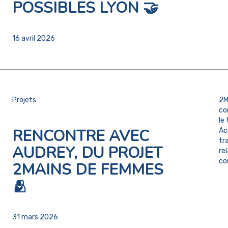
POSSIBLES LYON 🤝
16 avril 2026
Projets
2M
co
le
RENCONTRE AVEC
Ac
tr
AUDREY, DU PROJET
re
cor
2MAINS DE FEMMES
🫂
31 mars 2026