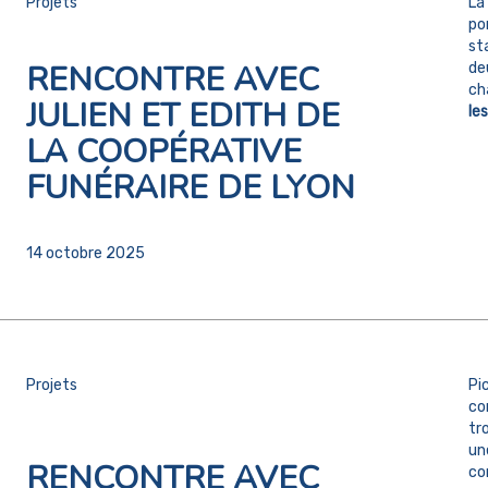
Projets
La
po
st
RENCONTRE AVEC
de
ch
JULIEN ET EDITH DE
les
LA COOPÉRATIVE
FUNÉRAIRE DE LYON
14 octobre 2025
Projets
Pi
co
tr
un
RENCONTRE AVEC
co