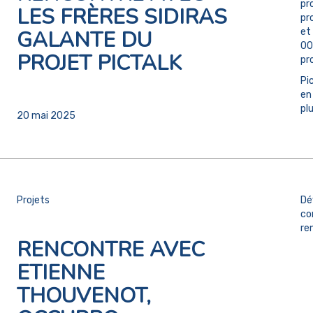
pr
LES FRÈRES SIDIRAS
pr
GALANTE DU
et 
00
PROJET PICTALK
pr
Pi
en
plu
20 mai 2025
Projets
Dé
co
re
RENCONTRE AVEC
ETIENNE
THOUVENOT,