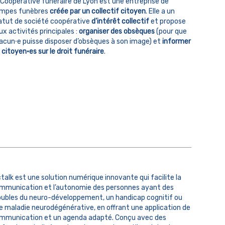
 Coopérative funéraire de Lyon est une entreprise de
mpes funèbres
créée par un collectif citoyen
. Elle a un
atut de société coopérative
d’intérêt collectif
et propose
ux activités principales :
organiser des obsèques
(pour que
acun⸱e puisse disposer d’obsèques à son image) et
informer
 citoyen·es sur le droit funéraire
.
ctalk est une solution numérique innovante qui facilite la
mmunication et l’autonomie des personnes ayant des
oubles du neuro-développement, un handicap cognitif ou
e maladie neurodégénérative, en offrant une application de
mmunication et un agenda adapté. Conçu avec des