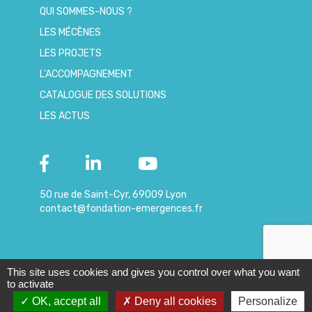
QUI SOMMES-NOUS ?
LES MÉCÈNES
LES PROJETS
L’ACCOMPAGNEMENT
CATALOGUE DES SOLUTIONS
LES ACTUS
50 rue de Saint-Cyr, 69009 Lyon
contact@fondation-emergences.fr
This site uses cookies and gives you control over what you want
© 2019 – Copyright
|
Mentions
-
Données
to activate
Emergences
légales
personnelles
OK, accept all
Deny all cookies
Personalize
Contactez-nous !