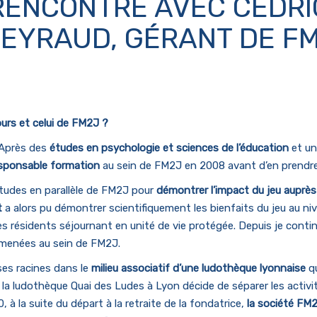
RENCONTRE AVEC CÉDRI
EYRAUD, GÉRANT DE F
urs et celui de FM2J ?
 Après des
études en psychologie et sciences de l’éducation
et un
sponsable formation
au sein de FM2J en 2008 avant d’en prendre
 études en parallèle de FM2J pour
démontrer l’impact du jeu auprè
t
a alors pu démontrer scientifiquement les bienfaits du jeu au n
des résidents séjournant en unité de vie protégée. Depuis je conti
n menées au sein de FM2J.
es racines dans le
milieu associatif d’une ludothèque lyonnaise
qu
e la ludothèque Quai des Ludes à Lyon décide de séparer les activi
à la suite du départ à la retraite de la fondatrice,
la société FM2