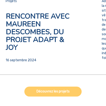
Projets
Ad
la
si
RENCONTRE AVEC
vê
tr
MAUREEN
de
DESCOMBES, DU
de
so
PROJET ADAPT &
mo
le
JOY
qu
ind
foi
16 septembre 2024
Découvrez les projets