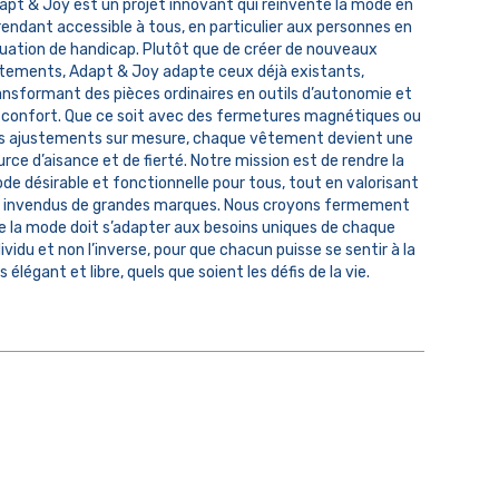
apt & Joy est un projet innovant qui réinvente la mode en
 rendant accessible à tous, en particulier aux personnes en
tuation de handicap. Plutôt que de créer de nouveaux
tements, Adapt & Joy adapte ceux déjà existants,
ansformant des pièces ordinaires en outils d’autonomie et
 confort. Que ce soit avec des fermetures magnétiques ou
s ajustements sur mesure, chaque vêtement devient une
urce d’aisance et de fierté. Notre mission est de rendre la
de désirable et fonctionnelle pour tous, tout en valorisant
s invendus de grandes marques. Nous croyons fermement
e la mode doit s’adapter aux besoins uniques de chaque
ividu et non l’inverse, pour que chacun puisse se sentir à la
s élégant et libre, quels que soient les défis de la vie.