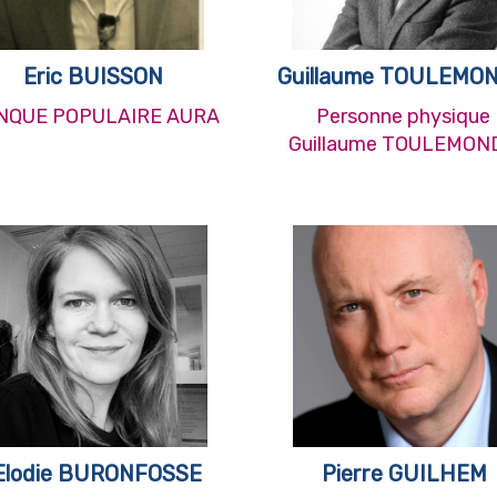
Eric BUISSON
Guillaume TOULEMO
NQUE POPULAIRE AURA
Personne physique
Guillaume TOULEMON
Elodie BURONFOSSE
Pierre GUILHEM