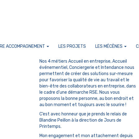
Jours de Printemps est une entreprise lyonnaise
dédiée à l’externalisation de services pour les
RE ACCOMPAGNEMENT
LES PROJETS
LES MÉCÈNES
C
entreprises.
Nos 4 métiers Accueil en entreprise, Accueil
événementiel, Conciergerie et Intendance nous
permettent de créer des solutions sur-mesure
pour favoriser la qualité de vie au travail et le
bien-être des collaborateurs en entreprise, dans
le cadre d’une démarche RSE. Nous vous
proposons la bonne personne, au bon endroit et
au bon moment et toujours avec le sourire !
C’est avec honneur que je prends le relais de
Blandine Peillon à la direction de Jours de
Printemps.
Mon engagement et mon attachement depuis