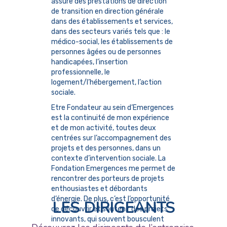
assure des prestations de direction
de transition en direction générale
dans des établissements et services,
dans des secteurs variés tels que : le
médico-social, les établissements de
personnes âgées ou de personnes
handicapées, l’insertion
professionnelle, le
logement/l’hébergement, l’action
sociale.
Etre Fondateur au sein d’Emergences
est la continuité de mon expérience
et de mon activité, toutes deux
centrées sur l’accompagnement des
projets et des personnes, dans un
contexte d’intervention sociale. La
Fondation Emergences me permet de
rencontrer des porteurs de projets
enthousiastes et débordants
d’énergie. De plus, c’est l’opportunité
LES DIRIGEANTS
de découvrir et soutenir des projets
innovants, qui souvent bousculent