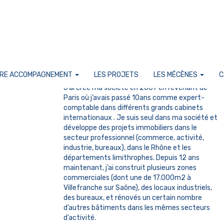
RE ACCOMPAGNEMENT
LES PROJETS
LES MÉCÈNES
C
J’ai créé ma société en 2007 en revenant de
Paris où j’avais passé 10ans comme expert-
comptable dans différents grands cabinets
internationaux . Je suis seul dans ma société et
développe des projets immobiliers dans le
secteur professionnel (commerce, activité,
industrie, bureaux), dans le Rhône et les
départements limithrophes. Depuis 12 ans
maintenant, j’ai construit plusieurs zones
commerciales (dont une de 17.000m2 à
Villefranche sur Saône), des locaux industriels,
des bureaux, et rénovés un certain nombre
d’autres bâtiments dans les mêmes secteurs
d’activité.