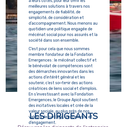
à leurs côtés, pour leur offrir les
meilleures solutions à travers nos
engagements de fiabilité, de
simplicité, de considération et
d’accompagnement. Nous menons au
quotidien une politique engagée de
mécénat social pour nos assurés et la
société dans son ensemble.
C’est pour cela que nous sommes
membre fondateur de la Fondation
Emergences : le mécénat collectif et
le bénévolat de compétences sont
des démarches innovantes dans les
actions d’intérêt général et les
soutenir, c’est soutenir des actions
créatrices de liens social et d’emplois.
En s’investissant avec la Fondation
Emergences, le Groupe Apicil soutient
des incitatives locales et crée de la
valeur sociale, au plus près de nos
LES DIRIGEANTS
valeurs de partage, d’excellence et
d’engagement.