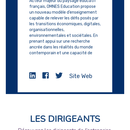
Acteur majeur du paysage éducatif
français, OMNES Education propose
un nouveau modèle d’enseignement
capable de relever les défis posés par
les transitions économiques, digitales,
organisationnelles,
environnementales et sociétales. En
prenant appui sur une recherche
ancrée dans les réalités du monde
contemporain et une capacité de
prospective, sa proximité avec les
entreprises et un réseau
international, en donnant à ses
Site Web
équipes, animées par la même passion
pour la transmission, la liberté de
concevoir de nouvelles méthodes
d’apprentissage et des parcours
porteurs pour l’avenir de ses
étudiants, OMNES Education déploie
une force d’innovation au service de
LES DIRIGEANTS
toutes les réussites.