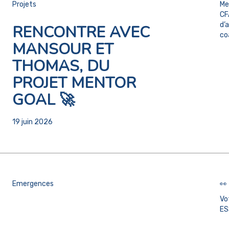
Projets
Me
CF
d’
RENCONTRE AVEC
co
MANSOUR ET
THOMAS, DU
PROJET MENTOR
GOAL 🚀
19 juin 2026
Emergences
👀 
Vo
ES