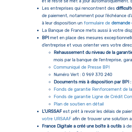
et le reste se met à jour automatiquement. Ex
Les entreprises qui rencontrent des
difficu
de paiement, notamment pour l’échéance d’ac
à leur disposition un
formulaire de
demande d
La Banque de France mets aussi à votre dis
BPI
met en place des mesures exceptionnelles 
d’entreprise et vous orienter vers votre dire
Rehaussement du niveau de la garanti
mois par la banque de l’entreprise, gar
Communiqué de Presse BPI
Numéro Vert : 0 969 370 240
Documents mis à disposition par BPI 
Fonds de garantie Renforcement de la
Fonds de garantie Ligne de Crédit Con
Plan de soutien en détail
L’URSSAF
est prêt à revoir les délais de pai
votre URSAAF
afin de trouver une solution 
France Digitale a créé une boîte à outils
à des