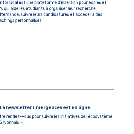
ntor Goal est une plateforme d’insertion pour écoles et
A, qui aide les étudiants à organiser leur recherche
alternance, suivre leurs candidatures et accéder à des
achings personnalisés.
𝗮 𝗻𝗲𝘄𝘀𝗹𝗲𝘁𝘁𝗲𝗿 𝗘𝗺𝗲𝗿𝗴𝗲𝗻𝗰𝗲𝘀 𝗲𝘀𝘁 𝗲𝗻 𝗹𝗶𝗴𝗻𝗲
tre rendez-vous pour suivre les initiatives de l’écosystème
S lyonnais 👀