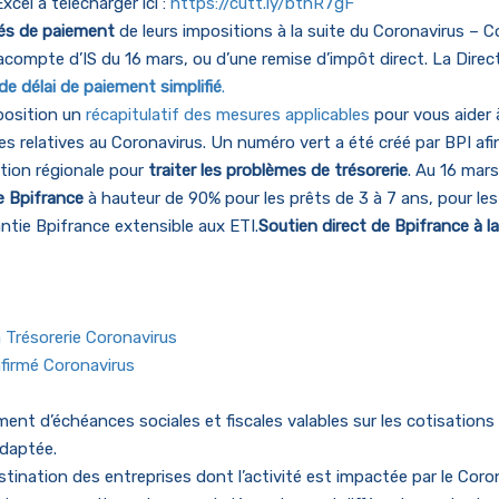
cel à télécharger ici :
https://cutt.ly/bthR7gF
ltés de paiement
de leurs impositions à la suite du Coronavirus – C
ompte d’IS du 16 mars, ou d’une remise d’impôt direct. La Direc
e délai de paiement simplifié
.
position un
récapitulatif des mesures applicables
pour vous aider 
relatives au Coronavirus. Un numéro vert a été créé par BPI afin d
ction régionale pour
traiter les problèmes de trésorerie
. Au 16 mar
e Bpifrance
à hauteur de 90% pour les prêts de 3 à 7 ans, pour le
antie Bpifrance extensible aux ETI.
Soutien direct de Bpifrance à la
:
 Trésorerie Coronavirus
firmé Coronavirus
ement d’échéances sociales et fiscales valables sur les cotisations 
adaptée.
tination des entreprises dont l’activité est impactée par le Coro