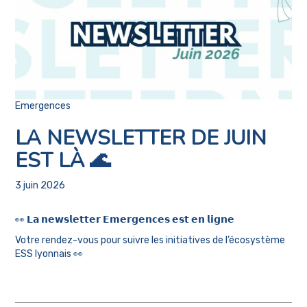
Emergences
LA NEWSLETTER DE JUIN
EST LÀ 🌊
3 juin 2026
👀 𝗟𝗮 𝗻𝗲𝘄𝘀𝗹𝗲𝘁𝘁𝗲𝗿 𝗘𝗺𝗲𝗿𝗴𝗲𝗻𝗰𝗲𝘀 𝗲𝘀𝘁 𝗲𝗻 𝗹𝗶𝗴𝗻𝗲
Votre rendez-vous pour suivre les initiatives de l’écosystème
ESS lyonnais 👀