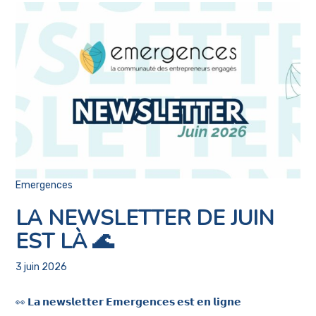
Emergences
LA NEWSLETTER DE JUIN
EST LÀ 🌊
3 juin 2026
👀 𝗟𝗮 𝗻𝗲𝘄𝘀𝗹𝗲𝘁𝘁𝗲𝗿 𝗘𝗺𝗲𝗿𝗴𝗲𝗻𝗰𝗲𝘀 𝗲𝘀𝘁 𝗲𝗻 𝗹𝗶𝗴𝗻𝗲