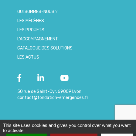
QUI SOMMES-NOUS ?
LES MÉCÈNES
LES PROJETS
L’ACCOMPAGNEMENT
CATALOGUE DES SOLUTIONS
LES ACTUS
50 rue de Saint-Cyr, 69009 Lyon
contact@fondation-emergences.fr
This site uses cookies and gives you control over what you want
© 2019 – Copyright
|
Mentions
-
Données
to activate
Emergences
légales
personnelles