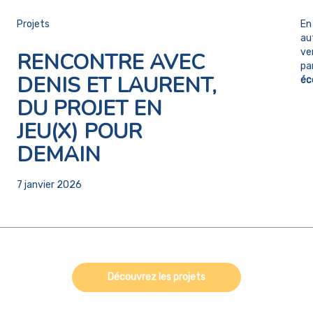
Projets
En
au
ve
RENCONTRE AVEC
pa
DENIS ET LAURENT,
éc
DU PROJET EN
JEU(X) POUR
DEMAIN
7 janvier 2026
Découvrez les projets