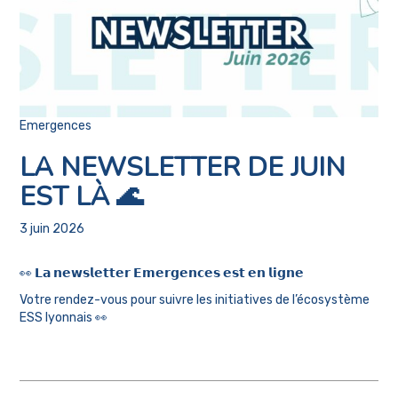
Emergences
LA NEWSLETTER DE JUIN
EST LÀ 🌊
3 juin 2026
👀 𝗟𝗮 𝗻𝗲𝘄𝘀𝗹𝗲𝘁𝘁𝗲𝗿 𝗘𝗺𝗲𝗿𝗴𝗲𝗻𝗰𝗲𝘀 𝗲𝘀𝘁 𝗲𝗻 𝗹𝗶𝗴𝗻𝗲
Votre rendez-vous pour suivre les initiatives de l’écosystème
ESS lyonnais 👀