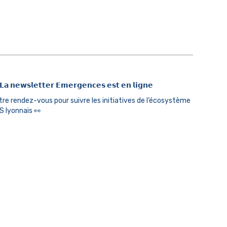
𝗮 𝗻𝗲𝘄𝘀𝗹𝗲𝘁𝘁𝗲𝗿 𝗘𝗺𝗲𝗿𝗴𝗲𝗻𝗰𝗲𝘀 𝗲𝘀𝘁 𝗲𝗻 𝗹𝗶𝗴𝗻𝗲
tre rendez-vous pour suivre les initiatives de l’écosystème
S lyonnais 👀